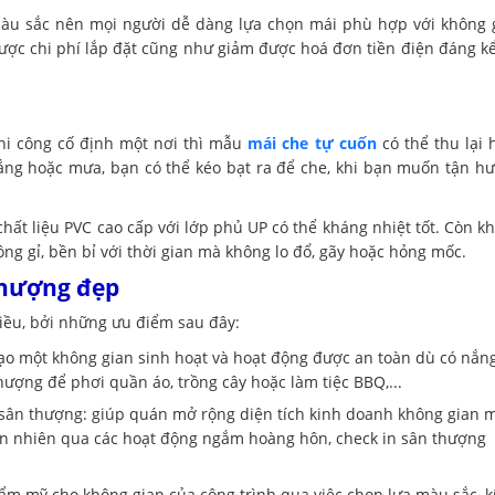
àu sắc nên mọi người dễ dàng lựa chọn mái phù hợp với không 
được chi phí lắp đặt cũng như giảm được hoá đơn tiền điện đáng kể
hi công cố định một nơi thì mẫu
mái che tự cuốn
có thể thu lại 
nắng hoặc mưa, bạn có thể kéo bạt ra để che, khi bạn muốn tận h
hất liệu PVC cao cấp với lớp phủ UP có thể kháng nhiệt tốt. Còn k
ng gỉ, bền bỉ với thời gian mà không lo đổ, gãy hoặc hỏng mốc.
thượng đẹp
iều, bởi những ưu điểm sau đây:
tạo một không gian sinh hoạt và hoạt động được an toàn dù có nắn
ượng để phơi quần áo, trồng cây hoặc làm tiệc BBQ,...
 sân thượng: giúp quán mở rộng diện tích kinh doanh không gian 
ên nhiên qua các hoạt động ngắm hoàng hôn, check in sân thượng
ẩm mỹ cho không gian của công trình qua việc chọn lựa màu sắc, k