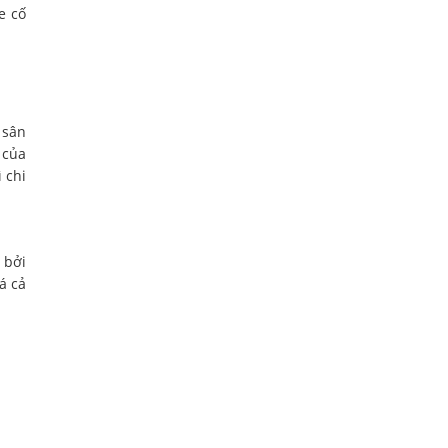
e cố
 sân
 của
 chi
 bởi
á cả