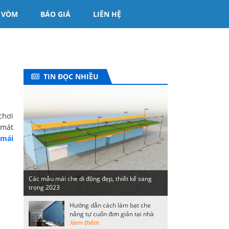
 VÒM
BÁO GIÁ
LIÊN HỆ
TIN ĐỌC NHIỀU
chơi
 mát
mái
Các mẫu mái che di động đẹp, thiết kế sang
trọng 2023
Hướng dẫn cách làm bạt che
nắng tự cuốn đơn giản tại nhà
Xem thêm