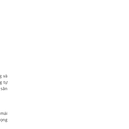
g và
g tự
 sân
 mái
rọng