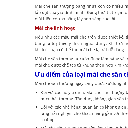
Mái che sân thượng bằng nhựa còn có nhiều m
lắp đặt của gia đình mình. Đồng thời tiết kiệm 
mái hiên có khả năng lấy ánh sáng cực tốt.
Mái che linh hoạt
Nếu như các mẫu mái che trên được thiết kế, t
bung ra tùy theo ý thích người dùng. Khi trời 
khí trời, bạn có thể thu mái che lại rất dễ dàng.
Mái che sân thượng tự cuốn được làm bằng vải c
mái che được chế tạo từ khung thép hợp kim khô
Ưu điểm của loại mái che sân 
Mái che sân thượng ngày càng được sử dụng nh
Đối với các hộ gia đình: Mái che sân thượng 
mưa thất thường. Tận dụng không gian sân th
Đối với các nhà hàng, quán ăn có không gian
tăng trải nghiệm cho khách hàng gần với thi
rooftop.
Mái che sân thượng đẹp còn làm tăng tính th