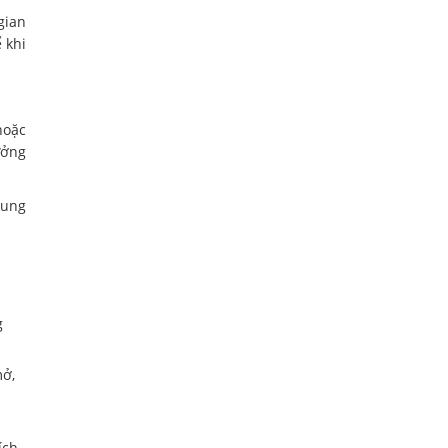
gian
 khi
hoặc
ưởng
hung
g
mở,
ích