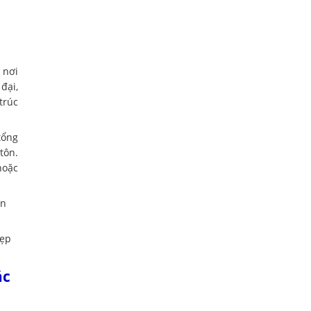
 nơi
đại,
trúc
tổng
tôn.
hoặc
ạn
đẹp
ác