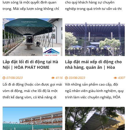
lượn sóng là một quyết định quan
cho quý khách hàng sự chuyên
trọng. Mái xếp lượn sóng không chỉ
nghiệp trong quá trình tư vấn và thi
cung cấp lợi ích chống nắng, che
công mái hiên di động tại Hà Nội.
mưa mà còn tăng tính thẩm mỹ và
tiện ích cho không gian sống ngoài
trời.
Lắp đặt lối đi di động tại Hà
Lắp đặt mái xếp di động cho
Nội | HÒA PHÁT HOME
nhà hàng, quán ăn | Hòa
Phát Home
07/08/2023
4116
03/08/2023
4307
Lối đi di động (hoặc còn được gọi mái
Với những sản phẩm cao cấp, đội
vòm di động, mái che lối đi) là một
ngũ nhân viên giàu kinh nghiệm, quy
thiết kế dạng vòm, có khả năng di
trình làm việc chuyên nghiệp, HÒA
chuyển để che nắng che mưa và gấp
PHÁT HOME luôn cố gắng phục vụ
gọn mỗi khi không sử dụng.
tốt nhất, làm hài lòng tất cả quý
khách hàng.