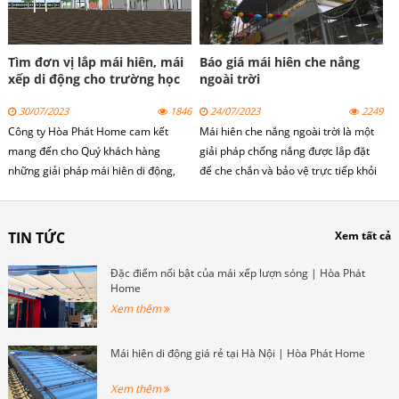
Tìm đơn vị lắp mái hiên, mái
Báo giá mái hiên che nắng
xếp di động cho trường học
ngoài trời
30/07/2023
1846
24/07/2023
2249
Công ty Hòa Phát Home cam kết
Mái hiên che nắng ngoài trời là một
mang đến cho Quý khách hàng
giải pháp chống nắng được lắp đặt
những giải pháp mái hiên di động,
để che chắn và bảo vệ trực tiếp khỏi
mái xếp lượn sóng cho trường học
ánh nắng mặt trời và các yếu tố thời
phù hợp, chất lượng và đáp ứng đầy
tiết khác. Mái hiên che nắng ngoài
đủ các yêu cầu về thiết kế và lựa
trời có thể có nhiều kiểu dáng và vật
TIN TỨC
Xem tất cả
chọn mẫu mã. Đội ngũ nhân viên của
liệu khác nhau để phù hợp với nhu
chúng tôi sẽ tư vấn và hỗ trợ Quý
cầu và phong cách của không gian.
Đặc điểm nổi bật của mái xếp lượn sóng | Hòa Phát
khách hàng trong quá trình chọn
Home
mẫu và thiết kế mái che trường học
Xem thêm
phù hợp.
Mái hiên di động giá rẻ tại Hà Nội | Hòa Phát Home
Xem thêm