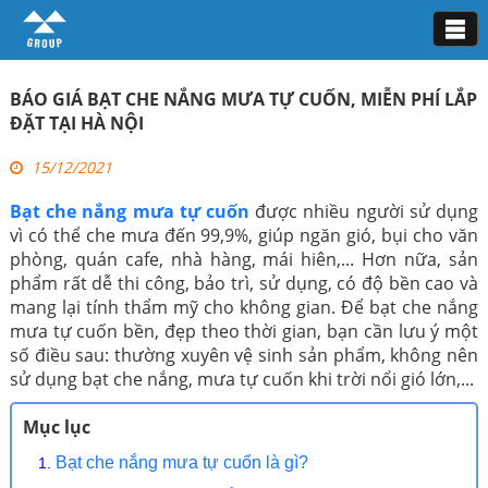
Tin tức
BÁO GIÁ BẠT CHE NẮNG MƯA TỰ CUỐN, MIỄN PHÍ LẮP
ĐẶT TẠI HÀ NỘI
15/12/2021
Bạt che nắng mưa tự cuốn
được nhiều người sử dụng
vì có thể che mưa đến 99,9%, giúp ngăn gió, bụi cho văn
phòng, quán cafe, nhà hàng, mái hiên,... Hơn nữa, sản
phẩm rất dễ thi công, bảo trì, sử dụng, có độ bền cao và
mang lại tính thẩm mỹ cho không gian. Để bạt che nắng
mưa tự cuốn bền, đẹp theo thời gian, bạn cần lưu ý một
số điều sau: thường xuyên vệ sinh sản phẩm, không nên
sử dụng bạt che nắng, mưa tự cuốn khi trời nổi gió lớn,...
Mục lục
Bạt che nắng mưa tự cuốn là gì?