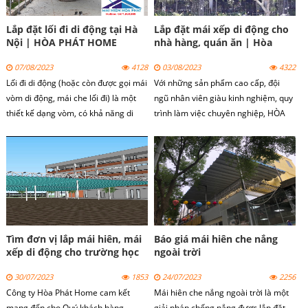
Lắp đặt lối đi di động tại Hà
Lắp đặt mái xếp di động cho
Nội | HÒA PHÁT HOME
nhà hàng, quán ăn | Hòa
Phát Home
07/08/2023
4128
03/08/2023
4322
Lối đi di động (hoặc còn được gọi mái
Với những sản phẩm cao cấp, đội
vòm di động, mái che lối đi) là một
ngũ nhân viên giàu kinh nghiệm, quy
thiết kế dạng vòm, có khả năng di
trình làm việc chuyên nghiệp, HÒA
chuyển để che nắng che mưa và gấp
PHÁT HOME luôn cố gắng phục vụ
gọn mỗi khi không sử dụng.
tốt nhất, làm hài lòng tất cả quý
khách hàng.
Tìm đơn vị lắp mái hiên, mái
Báo giá mái hiên che nắng
xếp di động cho trường học
ngoài trời
30/07/2023
1853
24/07/2023
2256
Công ty Hòa Phát Home cam kết
Mái hiên che nắng ngoài trời là một
mang đến cho Quý khách hàng
giải pháp chống nắng được lắp đặt