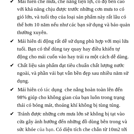
✔
Mái hiên che mưa, che nắng tiện lợi, có độ bền cao
với khả năng chịu được trước những cơn mưa to có
gió lớn, và tuổi thọ của loại sản phẩm này rất lâu có
thể hơn 10 năm nếu như các bạn sử dụng và bảo quản
thường xuyên.
✔
Mái hiên di động rất dễ sử dụng phù hợp với mọi lứa
tuổi. Bạn có thể dùng tay quay hay điều khiển tự
động cho mái cuốn vào hay trải ra một cách dễ dàng.
✔
Chất liệu sản phẩm đạt tiêu chuẩn chất lượng nước
ngoài, và phần vải bạt vẫn bền đẹp sau nhiều năm sử
dụng.
✔
Mái hiên có
tác
dụng
che nắng hoàn toàn lên đến
98% giúp cho không gian của bạn luôn trong trạng
thái có bóng mát, thoáng khí không bị tùng túng.
✔
Tránh được những cơn mưa lớn sẽ không bị tạt vào
cửa gây ảnh hưởng đến những đồ dùng bên trong và
sức khỏe
của bạn
. Có diện tích che chắn từ 10m2 tới