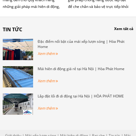
những giải pháp mái hiên di động,
để che chắn và bảo vệ trực tiếp khỏi
mái xếp lượn sóng cho trường học
ánh nắng mặt trời và các yếu tố thời
phù hợp, chất lượng và đáp ứng đầy
tiết khác. Mái hiên che nắng ngoài
đủ các yêu cầu về thiết kế và lựa
trời có thể có nhiều kiểu dáng và vật
TIN TỨC
Xem tất cả
chọn mẫu mã. Đội ngũ nhân viên của
liệu khác nhau để phù hợp với nhu
chúng tôi sẽ tư vấn và hỗ trợ Quý
cầu và phong cách của không gian.
Đặc điểm nổi bật của mái xếp lượn sóng | Hòa Phát
khách hàng trong quá trình chọn
Home
mẫu và thiết kế mái che trường học
Xem thêm
phù hợp.
Mái hiên di động giá rẻ tại Hà Nội | Hòa Phát Home
Xem thêm
Lắp đặt lối đi di động tại Hà Nội | HÒA PHÁT HOME
Xem thêm
Giới thiệu
|
Mái xếp lượn sóng
|
Mái hiên di động
|
Bạt che
|
Tin tức
|
Mái