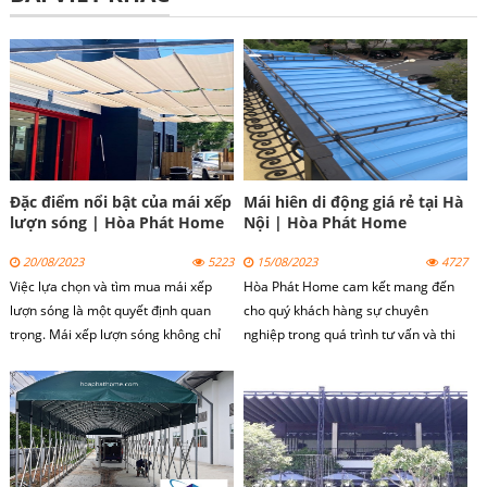
Đặc điểm nổi bật của mái xếp
Mái hiên di động giá rẻ tại Hà
lượn sóng | Hòa Phát Home
Nội | Hòa Phát Home
20/08/2023
5223
15/08/2023
4727
Việc lựa chọn và tìm mua mái xếp
Hòa Phát Home cam kết mang đến
lượn sóng là một quyết định quan
cho quý khách hàng sự chuyên
trọng. Mái xếp lượn sóng không chỉ
nghiệp trong quá trình tư vấn và thi
cung cấp lợi ích chống nắng, che
công mái hiên di động tại Hà Nội.
mưa mà còn tăng tính thẩm mỹ và
tiện ích cho không gian sống ngoài
trời.