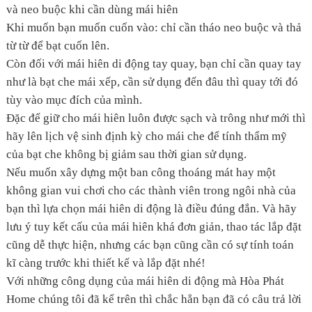
và neo buộc khi cần dùng mái hiên
Khi muốn bạn muốn cuốn vào: chỉ cần tháo neo buộc và thả
từ từ để bạt cuốn lên.
Còn đối với mái hiên di động tay quay, bạn chỉ cần quay tay
như là bạt che mái xếp, cần sử dụng đến đâu thì quay tới đó
tùy vào mục đích của mình.
Đặc để giữ cho mái hiên luôn được sạch và trông như mới thì
hãy lên lịch vệ sinh định kỳ cho mái che để tính thẩm mỹ
của bạt che không bị giảm sau thời gian sử dụng.
Nếu muốn xây dựng một ban công thoáng mát hay một
không gian vui chơi cho các thành viên trong ngôi nhà của
bạn thì lựa chọn mái hiên di động là điều đúng đắn. Và hãy
lưu ý tuy kết cấu của mái hiên khá đơn giản, thao tác lắp đặt
cũng dễ thực hiện, nhưng các bạn cũng cần có sự tính toán
kĩ càng trước khi thiết kế và lắp đặt nhé!
Với những công dụng của mái hiên di động mà Hòa Phát
Home chúng tôi đã kể trên thì chắc hẳn bạn đã có câu trả lời