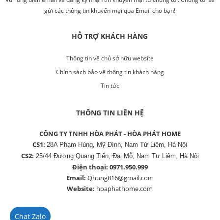
gửi các thông tin khuyến mại qua Email cho bạn!
HỖ TRỢ KHÁCH HÀNG
Thông tin về chủ sở hữu website
Chính sách bảo vệ thông tin khách hàng
Tin tức
THÔNG TIN LIÊN HỆ
CÔNG TY TNHH HÒA PHÁT - HÒA PHÁT HOME
CS1:
28A Phạm Hùng, Mỹ Đình, Nam Từ Liêm, Hà Nội
CS2:
25/44 Đương Quang Tiến, Đại Mỗ, Nam Tư Liêm, Hà Nội
Điện thoại:
0971.950.999
Email:
Qhung816@gmail.com
Website:
hoaphathome.com
Chat Zalo