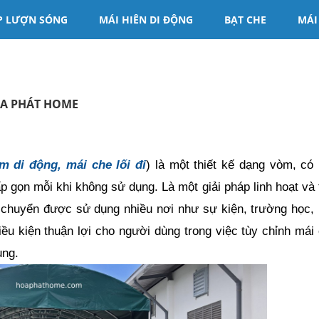
P LƯỢN SÓNG
MÁI HIÊN DI ĐỘNG
BẠT CHE
MÁI
HÒA PHÁT HOME
m di động, mái che lối đi
) là một thiết kế dạng vòm, có 
p gọn mỗi khi không sử dụng. 
Là một giải pháp linh hoạt và t
di chuyển được sử dụng nhiều nơi như sự kiện, trường học, 
iều kiện thuận lợi cho người dùng trong việc tùy chỉnh mái 
ụng.