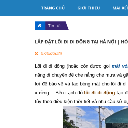
TRANG CHỦ
GIỚI THIỆU
MÁI XẾ
Tin tức
LẮP ĐẶT LỐI ĐI DI ĐỘNG TẠI HÀ NỘI | 
07/08/2023
Lối đi di động (hoặc còn được gọi 
mái vò
năng di chuyển để che nắng che mưa và gấ
lợi để bảo vệ và tạo bóng mát cho lối đi 
xưởng… Bên cạnh đó 
lối đi di động
 tạo đ
tùy theo điều kiện thời tiết và nhu cầu sử d