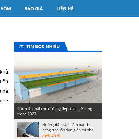
 VÒM
BÁO GIÁ
LIÊN HỆ
TIN ĐỌC NHIỀU
khả 
iện 
nhà 
che 
Các mẫu mái che di động đẹp, thiết kế sang
trọng 2023
Hướng dẫn cách làm bạt che
nắng tự cuốn đơn giản tại nhà
Xem thêm