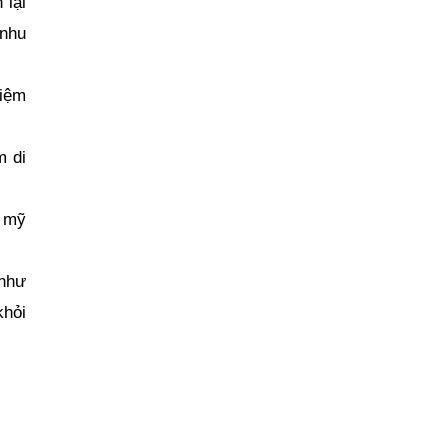
lại 
nhu 
iệm 
 di 
 mỹ 
như 
hỏi 