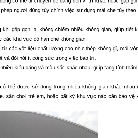
động có thể di chuyển dễ dàng đến vị trí khác hoặc gấp gọn 
phép người dùng tùy chỉnh việc sử dụng mái che tùy theo 
 khi gấp gọn lại không chiếm nhiều không gian, giúp tiết k
ặc các khu vực có hạn chế không gian.
ừ các vật liệu chất lượng cao như thép không gỉ, mái vòm
 và đòi hỏi ít công sức trong việc bảo trì.
 nhiều kiểu dáng và màu sắc khác nhau, giúp tăng tính thẩm
có thể được sử dụng trong nhiều không gian khác nhau 
e, sân chơi trẻ em, hoặc bất kỳ khu vực nào cần bảo vệ k