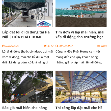
tiện ích cho không gian sống ngoài
trời.
Lắp đặt lối đi di động tại Hà
Tìm đơn vị lắp mái hiên, mái
Nội | HÒA PHÁT HOME
xếp di động cho trường học
07/08/2023
4117
30/07/2023
1849
Lối đi di động (hoặc còn được gọi mái
Công ty Hòa Phát Home cam kết
vòm di động, mái che lối đi) là một
mang đến cho Quý khách hàng
thiết kế dạng vòm, có khả năng di
những giải pháp mái hiên di động,
chuyển để che nắng che mưa và gấp
mái xếp lượn sóng cho trường học
gọn mỗi khi không sử dụng.
phù hợp, chất lượng và đáp ứng đầy
đủ các yêu cầu về thiết kế và lựa
chọn mẫu mã. Đội ngũ nhân viên của
chúng tôi sẽ tư vấn và hỗ trợ Quý
khách hàng trong quá trình chọn
mẫu và thiết kế mái che trường học
phù hợp.
Báo giá mái hiên che nắng
Thi công lắp đặt mái che hồ