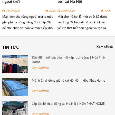
ngoài trời
bơi tại Hà Nội
24/07/2023
2250
19/07/2023
1295
Mái hiên che nắng ngoài trời là một
Mái che hồ bơi là một thiết kế được
giải pháp chống nắng được lắp đặt
sử dụng để bảo vệ hồ bơi khỏi các
để che chắn và bảo vệ trực tiếp khỏi
yếu tố thời tiết bên ngoài và tạo ra
ánh nắng mặt trời và các yếu tố thời
một không gian bảo vệ xung quanh
tiết khác. Mái hiên che nắng ngoài
hồ bơi.
trời có thể có nhiều kiểu dáng và vật
TIN TỨC
Xem tất cả
liệu khác nhau để phù hợp với nhu
cầu và phong cách của không gian.
Đặc điểm nổi bật của mái xếp lượn sóng | Hòa Phát
Home
Xem thêm
Mái hiên di động giá rẻ tại Hà Nội | Hòa Phát Home
Xem thêm
Lắp đặt lối đi di động tại Hà Nội | HÒA PHÁT HOME
Xem thêm