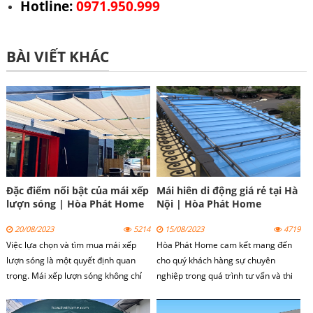
Hotline:
0971.950.999 
BÀI VIẾT KHÁC
Đặc điểm nổi bật của mái xếp
Mái hiên di động giá rẻ tại Hà
lượn sóng | Hòa Phát Home
Nội | Hòa Phát Home
20/08/2023
5214
15/08/2023
4719
Việc lựa chọn và tìm mua mái xếp
Hòa Phát Home cam kết mang đến
lượn sóng là một quyết định quan
cho quý khách hàng sự chuyên
trọng. Mái xếp lượn sóng không chỉ
nghiệp trong quá trình tư vấn và thi
cung cấp lợi ích chống nắng, che
công mái hiên di động tại Hà Nội.
mưa mà còn tăng tính thẩm mỹ và