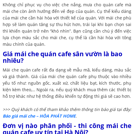
Không chỉ phục vụ cho việc che nắng, mưa cho quán cafe mà
mái che còn ảnh hưởng đến vẻ đẹp của quán. Cụ thể kiểu dáng
của mái che cần hài hòa với thiết kế của quán. Với mái che phù
hợp sẽ làm quán tăng sự thu hút hơn, trái lại khi bạn chọn sai
thì khiến quán trở nên “khó nhìn”. Bạn cũng cần chú ý đến việc
lựa chọn màu sắc cho mái che, cụ thể là cần hài hòa với tông
màu chính của quán.
Giá mái che quán cafe sân vườn là bao
nhiêu?
Mái che quán cafe rất đa dạng về mẫu mã, kiểu dáng, màu sắc
và giá thành. Giá của mái che quán cafe phụ thuộc vào nhiều
yếu tố như: nguồn gốc, xuất xứ, chất liệu bạt, kích thước, phụ
kiện kèm theo,… Ngoài ra, nếu quý khách mua thêm các thiết bị
hỗ trợ khác như hệ thống điều khiển tự động thì giá sẽ cao hơn.
>>> Quý khách có thể tham khảo thêm thông tin báo giá tại đây:
Báo giá mái che – HÒA PHÁT HOME
.
Đơn vị nào phân phối - thi công mái che
quán cafe uy tín tại Hà Nội?