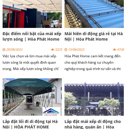
Đặc điểm nổi bật của mái xếp
Mái hiên di động giá rẻ tại Hà
lượn sóng | Hòa Phát Home
Nội | Hòa Phát Home
20/08/2023
5223
15/08/2023
4728
Việc lựa chọn và tìm mua mái xếp
Hòa Phát Home cam kết mang đến
lượn sóng là một quyết định quan
cho quý khách hàng sự chuyên
trọng. Mái xếp lượn sóng không chỉ
nghiệp trong quá trình tư vấn và thi
cung cấp lợi ích chống nắng, che
công mái hiên di động tại Hà Nội.
mưa mà còn tăng tính thẩm mỹ và
tiện ích cho không gian sống ngoài
trời.
Lắp đặt lối đi di động tại Hà
Lắp đặt mái xếp di động cho
Nội | HÒA PHÁT HOME
nhà hàng, quán ăn | Hòa