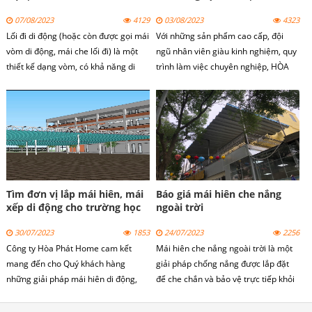
Phát Home
07/08/2023
4129
03/08/2023
4323
Lối đi di động (hoặc còn được gọi mái
Với những sản phẩm cao cấp, đội
vòm di động, mái che lối đi) là một
ngũ nhân viên giàu kinh nghiệm, quy
thiết kế dạng vòm, có khả năng di
trình làm việc chuyên nghiệp, HÒA
chuyển để che nắng che mưa và gấp
PHÁT HOME luôn cố gắng phục vụ
gọn mỗi khi không sử dụng.
tốt nhất, làm hài lòng tất cả quý
khách hàng.
Tìm đơn vị lắp mái hiên, mái
Báo giá mái hiên che nắng
xếp di động cho trường học
ngoài trời
30/07/2023
1853
24/07/2023
2256
Công ty Hòa Phát Home cam kết
Mái hiên che nắng ngoài trời là một
mang đến cho Quý khách hàng
giải pháp chống nắng được lắp đặt
những giải pháp mái hiên di động,
để che chắn và bảo vệ trực tiếp khỏi
mái xếp lượn sóng cho trường học
ánh nắng mặt trời và các yếu tố thời
phù hợp, chất lượng và đáp ứng đầy
tiết khác. Mái hiên che nắng ngoài