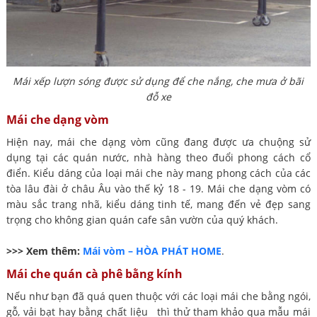
Mái xếp lượn sóng được sử dụng để che nắng, che mưa ở bãi
đỗ xe
Mái che dạng vòm
Hiện nay, mái che dạng vòm cũng đang được ưa chuộng sử
dụng tại các quán nước, nhà hàng theo đuổi phong cách cổ
điển. Kiểu dáng của loại mái che này mang phong cách của các
tòa lâu đài ở châu Âu vào thế kỷ 18 - 19. Mái che dạng vòm có
màu sắc trang nhã, kiểu dáng tinh tế, mang đến vẻ đẹp sang
trọng cho không gian quán cafe sân vườn của quý khách.
>>> Xem thêm:
Mái vòm – HÒA PHÁT HOME
.
Mái che quán cà phê bằng kính
Nếu như bạn đã quá quen thuộc với các loại mái che bằng ngói,
gỗ, vải bạt hay bằng chất liệu thì thử tham khảo qua mẫu mái