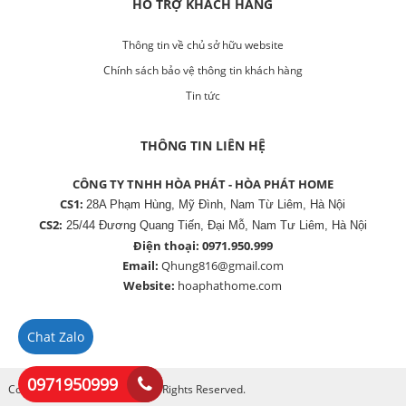
HỖ TRỢ KHÁCH HÀNG
Thông tin về chủ sở hữu website
Chính sách bảo vệ thông tin khách hàng
Tin tức
THÔNG TIN LIÊN HỆ
CÔNG TY TNHH HÒA PHÁT - HÒA PHÁT HOME
CS1:
28A Phạm Hùng, Mỹ Đình, Nam Từ Liêm, Hà Nội
CS2:
25/44 Đương Quang Tiến, Đại Mỗ, Nam Tư Liêm, Hà Nội
Điện thoại:
0971.950.999
Email:
Qhung816@gmail.com
Website:
hoaphathome.com
Chat Zalo
0971950999
Copyright © 2017 vietsave. All Rights Reserved.