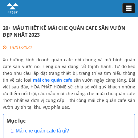
Tin tức
20+ MẪU THIẾT KẾ MÁI CHE QUÁN CAFE SÂN VƯỜN
ĐẸP NHẤT 2023
13/01/2022
Xu hướng kinh doanh quán cafe nói chung và mô hình quán
cafe sân vườn nói riêng đã và đang rất thịnh hành. Từ đó kéo
theo nhu cầu lắp đặt trang thiết bị, trang trí và tìm hiểu thông
tin về các loại
mái che quán cafe
sân vườn ngày càng tăng. Bài
viết sau đây, HÒA PHÁT HOME sẽ chia sẻ với quý khách những
ưu điểm nổi trội, các mẫu mái che nắng, che mưa cho quán cafe
“hot” nhất và đơn vị cung cấp – thi công mái che quán cafe sân
vườn uy tín tại khu vực phía Bắc.
Mục lục
Mái che quán cafe là gì?