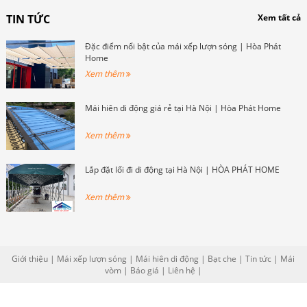
đủ các yêu cầu về thiết kế và lựa
trời có thể có nhiều kiểu dáng và vật
TIN TỨC
Xem tất cả
chọn mẫu mã. Đội ngũ nhân viên của
liệu khác nhau để phù hợp với nhu
chúng tôi sẽ tư vấn và hỗ trợ Quý
cầu và phong cách của không gian.
Đặc điểm nổi bật của mái xếp lượn sóng | Hòa Phát
khách hàng trong quá trình chọn
Home
mẫu và thiết kế mái che trường học
Xem thêm
phù hợp.
Mái hiên di động giá rẻ tại Hà Nội | Hòa Phát Home
Xem thêm
Lắp đặt lối đi di động tại Hà Nội | HÒA PHÁT HOME
Xem thêm
Giới thiệu
|
Mái xếp lượn sóng
|
Mái hiên di động
|
Bạt che
|
Tin tức
|
Mái
vòm
|
Báo giá
|
Liên hệ
|