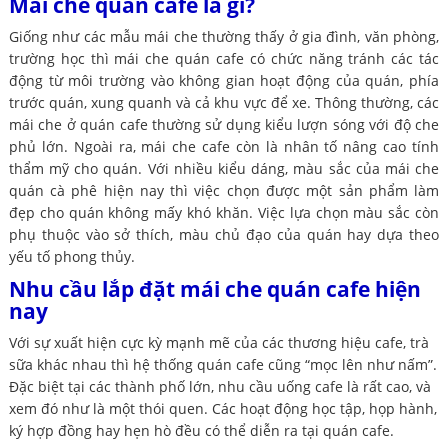
Mái che quán cafe là gì?
Giống như các mẫu mái che thường thấy ở gia đình, văn phòng,
trường học thì mái che quán cafe có chức năng tránh các tác
động từ môi trường vào không gian hoạt động của quán, phía
trước quán, xung quanh và cả khu vực để xe. Thông thường, các
mái che ở quán cafe thường sử dụng kiểu lượn sóng với độ che
phủ lớn. Ngoài ra, mái che cafe còn là nhân tố nâng cao tính
thẩm mỹ cho quán. Với nhiều kiểu dáng, màu sắc của mái che
quán cà phê hiện nay thì việc chọn được một sản phẩm làm
đẹp cho quán không mấy khó khăn. Việc lựa chọn màu sắc còn
phụ thuộc vào sở thích, màu chủ đạo của quán hay dựa theo
yếu tố phong thủy.
Nhu cầu lắp đặt mái che quán cafe hiện
nay
Với sự xuất hiện cực kỳ mạnh mẽ của các thương hiệu cafe, trà
sữa khác nhau thì hệ thống quán cafe cũng “mọc lên như nấm”.
Đặc biệt tại các thành phố lớn, nhu cầu uống cafe là rất cao, và
xem đó như là một thói quen. Các hoạt động học tập, họp hành,
ký hợp đồng hay hẹn hò đều có thể diễn ra tại quán cafe.