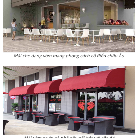
Mái che dạng vòm mang phong cách cổ điển châu Âu
Mái vòm quán cà phê gây nổi bật với sắc đỏ