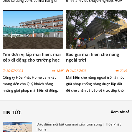
thiết kế dạng vòm, có khả năng di
trình làm việc chuyên nghiệp, HÒA
chuyển để che nắng che mưa và gấp
PHÁT HOME luôn cố gắng phục vụ
gọn mỗi khi không sử dụng.
tốt nhất, làm hài lòng tất cả quý
khách hàng.
Tìm đơn vị lắp mái hiên, mái
Báo giá mái hiên che nắng
xếp di động cho trường học
ngoài trời
30/07/2023
1845
24/07/2023
2249
Công ty Hòa Phát Home cam kết
Mái hiên che nắng ngoài trời là một
mang đến cho Quý khách hàng
giải pháp chống nắng được lắp đặt
những giải pháp mái hiên di động,
để che chắn và bảo vệ trực tiếp khỏi
mái xếp lượn sóng cho trường học
ánh nắng mặt trời và các yếu tố thời
phù hợp, chất lượng và đáp ứng đầy
tiết khác. Mái hiên che nắng ngoài
đủ các yêu cầu về thiết kế và lựa
trời có thể có nhiều kiểu dáng và vật
TIN TỨC
Xem tất cả
chọn mẫu mã. Đội ngũ nhân viên của
liệu khác nhau để phù hợp với nhu
chúng tôi sẽ tư vấn và hỗ trợ Quý
cầu và phong cách của không gian.
Đặc điểm nổi bật của mái xếp lượn sóng | Hòa Phát
khách hàng trong quá trình chọn
Home