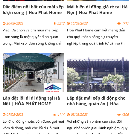
Đặc điểm nổi bật của mái xếp
Mái hiên di động giá rẻ tại Hà
lượn sóng | Hòa Phát Home
Nội | Hòa Phát Home
20/08/2023
5212
15/08/2023
4717
Việc lựa chọn và tìm mua mái xếp
Hòa Phát Home cam kết mang đến
lượn sóng là một quyết định quan
cho quý khách hàng sự chuyên
trọng. Mái xếp lượn sóng không chỉ
nghiệp trong quá trình tư vấn và thi
cung cấp lợi ích chống nắng, che
công mái hiên di động tại Hà Nội.
mưa mà còn tăng tính thẩm mỹ và
tiện ích cho không gian sống ngoài
trời.
Lắp đặt lối đi di động tại Hà
Lắp đặt mái xếp di động cho
Nội | HÒA PHÁT HOME
nhà hàng, quán ăn | Hòa
Phát Home
07/08/2023
4114
03/08/2023
4306
Lối đi di động (hoặc còn được gọi mái
Với những sản phẩm cao cấp, đội
vòm di động, mái che lối đi) là một
ngũ nhân viên giàu kinh nghiệm, quy