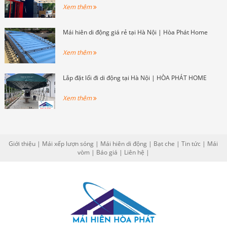
mẫu và thiết kế mái che trường học
Xem thêm
phù hợp.
Mái hiên di động giá rẻ tại Hà Nội | Hòa Phát Home
Xem thêm
Lắp đặt lối đi di động tại Hà Nội | HÒA PHÁT HOME
Xem thêm
Giới thiệu
|
Mái xếp lượn sóng
|
Mái hiên di động
|
Bạt che
|
Tin tức
|
Mái
vòm
|
Báo giá
|
Liên hệ
|