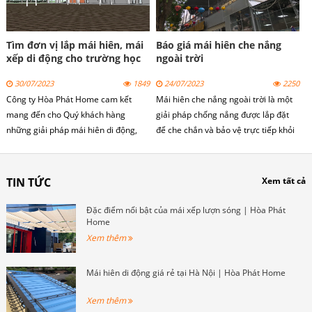
Tìm đơn vị lắp mái hiên, mái
Báo giá mái hiên che nắng
xếp di động cho trường học
ngoài trời
30/07/2023
1849
24/07/2023
2250
Công ty Hòa Phát Home cam kết
Mái hiên che nắng ngoài trời là một
mang đến cho Quý khách hàng
giải pháp chống nắng được lắp đặt
những giải pháp mái hiên di động,
để che chắn và bảo vệ trực tiếp khỏi
mái xếp lượn sóng cho trường học
ánh nắng mặt trời và các yếu tố thời
phù hợp, chất lượng và đáp ứng đầy
tiết khác. Mái hiên che nắng ngoài
đủ các yêu cầu về thiết kế và lựa
trời có thể có nhiều kiểu dáng và vật
TIN TỨC
Xem tất cả
chọn mẫu mã. Đội ngũ nhân viên của
liệu khác nhau để phù hợp với nhu
chúng tôi sẽ tư vấn và hỗ trợ Quý
cầu và phong cách của không gian.
Đặc điểm nổi bật của mái xếp lượn sóng | Hòa Phát
khách hàng trong quá trình chọn
Home
mẫu và thiết kế mái che trường học
Xem thêm
phù hợp.
Mái hiên di động giá rẻ tại Hà Nội | Hòa Phát Home
Xem thêm