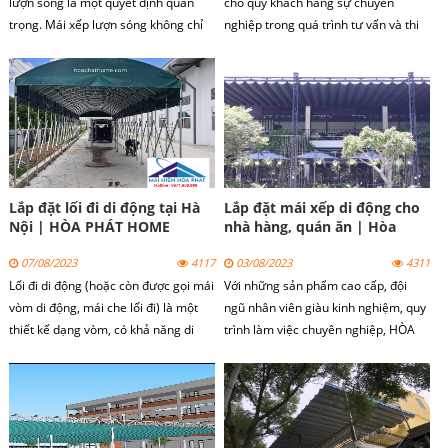
lượn sóng là một quyết định quan
cho quý khách hàng sự chuyên
trọng. Mái xếp lượn sóng không chỉ
nghiệp trong quá trình tư vấn và thi
cung cấp lợi ích chống nắng, che
công mái hiên di động tại Hà Nội.
mưa mà còn tăng tính thẩm mỹ và
tiện ích cho không gian sống ngoài
trời.
Lắp đặt lối đi di động tại Hà
Lắp đặt mái xếp di động cho
Nội | HÒA PHÁT HOME
nhà hàng, quán ăn | Hòa
Phát Home
07/08/2023
4117
03/08/2023
4311
Lối đi di động (hoặc còn được gọi mái
Với những sản phẩm cao cấp, đội
vòm di động, mái che lối đi) là một
ngũ nhân viên giàu kinh nghiệm, quy
thiết kế dạng vòm, có khả năng di
trình làm việc chuyên nghiệp, HÒA
chuyển để che nắng che mưa và gấp
PHÁT HOME luôn cố gắng phục vụ
gọn mỗi khi không sử dụng.
tốt nhất, làm hài lòng tất cả quý
khách hàng.