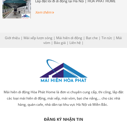
Lắp đặt lối đi di động tại Hà Nội | HÒA PHÁT HOME
Xem thêm
Giới thiệu
|
Mái xếp lượn sóng
|
Mái hiên di động
|
Bạt che
|
Tin tức
|
Mái
vòm
|
Báo giá
|
Liên hệ
|
Mái hiên di động Hòa Phát Home là đơn vị chuyên cung cấp, thi công, lắp đặt
các loại mái hiên di động, mái xếp, mái vòm, bạt che nắng,... cho các nhà
hàng, quán cafe, nhà dân tại khu vực Hà Nội và Miền Bắc.
ĐĂNG KÝ NHẬN TIN