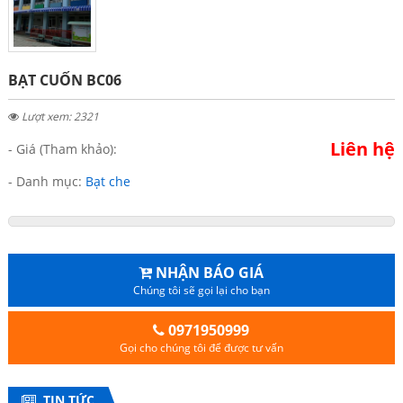
BẠT CUỐN BC06
Lượt xem: 2321
Liên hệ
- Giá (Tham khảo):
- Danh mục:
Bạt che
NHẬN BÁO GIÁ
Chúng tôi sẽ gọi lại cho bạn
0971950999
Gọi cho chúng tôi để được tư vấn
TIN TỨC