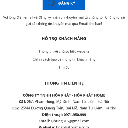
ĐĂNG KÝ
Vui lòng điền email và đăng ký nhận tin khuyến mại từ chúng tôi. Chúng tôi sẽ
gửi các thông tin khuyến mại qua Email cho bạn!
HỖ TRỢ KHÁCH HÀNG
Thông tin về chủ sở hữu website
Chính sách bảo vệ thông tin khách hàng
Tin tức
THÔNG TIN LIÊN HỆ
CÔNG TY TNHH HÒA PHÁT - HÒA PHÁT HOME
CS1:
28A Phạm Hùng, Mỹ Đình, Nam Từ Liêm, Hà Nội
CS2:
25/44 Đương Quang Tiến, Đại Mỗ, Nam Tư Liêm, Hà Nội
Điện thoại:
0971.950.999
Email:
Qhung816@gmail.com
Website:
hoaphathome.com