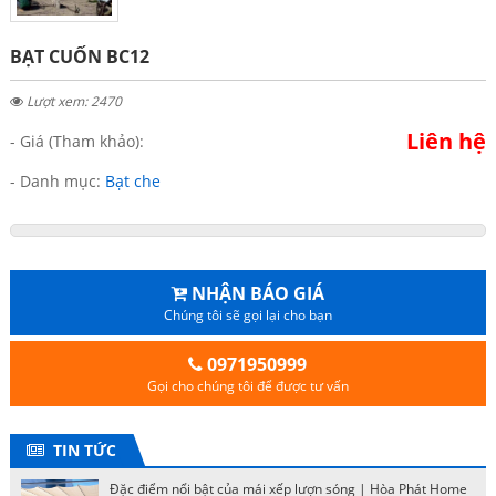
BẠT CUỐN BC12
Lượt xem: 2470
Liên hệ
- Giá (Tham khảo):
- Danh mục:
Bạt che
NHẬN BÁO GIÁ
Chúng tôi sẽ gọi lại cho bạn
0971950999
Gọi cho chúng tôi để được tư vấn
TIN TỨC
Đặc điểm nổi bật của mái xếp lượn sóng | Hòa Phát Home