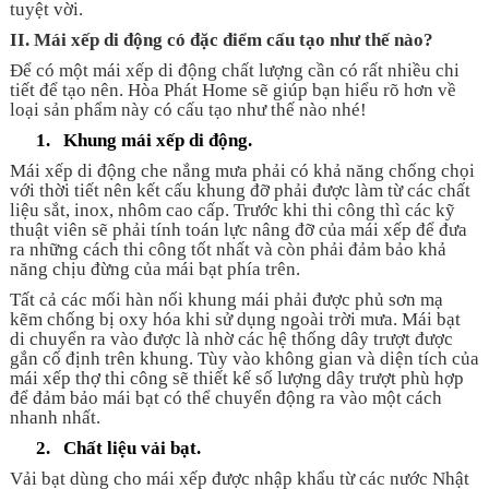
tuyệt vời.
II.
Mái xếp di động có đặc điểm cấu tạo như thế nào?
Để có một mái xếp di động chất lượng cần có rất nhiều chi
tiết để tạo nên. Hòa Phát Home sẽ giúp bạn hiểu rõ hơn về
loại sản phẩm này có cấu tạo như thế nào nhé!
1.
Khung mái xếp di động.
Mái xếp di động che nắng mưa phải có khả năng chống chọi
với thời tiết nên kết cấu khung đỡ phải được làm từ các chất
liệu sắt, inox, nhôm cao cấp. Trước khi thi công thì các kỹ
thuật viên sẽ phải tính toán lực nâng đỡ của mái xếp để đưa
ra những cách thi công tốt nhất và còn phải đảm bảo khả
năng chịu đừng của mái bạt phía trên.
Tất cả các mối hàn nối khung mái phải được phủ sơn mạ
kẽm chống bị oxy hóa khi sử dụng ngoài trời mưa. Mái bạt
di chuyển ra vào được là nhờ các hệ thống dây trượt được
gắn cố định trên khung. Tùy vào không gian và diện tích của
mái xếp thợ thi công sẽ thiết kế số lượng dây trượt phù hợp
để đảm bảo mái bạt có thể chuyển động ra vào một cách
nhanh nhất.
2.
Chất liệu vải bạt.
Vải bạt dùng cho mái xếp được nhập khẩu từ các nước Nhật