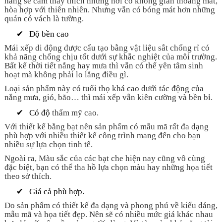
hàng sẽ cảm thấy thích những nơi có không gian thoáng mát,
hòa hợp với thiên nhiên. Nhưng vẫn có bóng mát hơn những
quán có vách là tường.
✔
Độ bền cao
Mái xếp di động được cấu tạo bằng vật liệu sắt chống rỉ có
khả năng chống chịu tốt dưới sự khắc nghiệt của môi trường.
Bất kể thời tiết nắng hay mưa thì vẫn có thể yên tâm sinh
hoạt mà không phải lo lắng điều gì.
Loại sản phẩm này có tuổi thọ khá cao dưới tác động của
nắng mưa, gió, bão… thì mái xếp vẫn kiên cường và bền bỉ.
✔
Có độ
thẩm
mỹ cao.
Với thiết kế bằng bạt nên sản phẩm có mẫu mã rất đa dạng
phù hợp với nhiều thiết kế công trình mang đến cho bạn
nhiều sự lựa chọn tinh tế.
Ngoài ra, Màu sắc của các bạt che hiện nay cũng vô cùng
đặc biệt, bạn có thể tha hồ lựa chọn màu hay những họa tiết
theo sở thích.
✔
Giá cả phù hợp.
Do sản phẩm có thiết kế đa dạng và phong phú về kiểu dáng,
mẫu mã và họa tiết đẹp. Nên sẽ có nhiều mức giá khác nhau