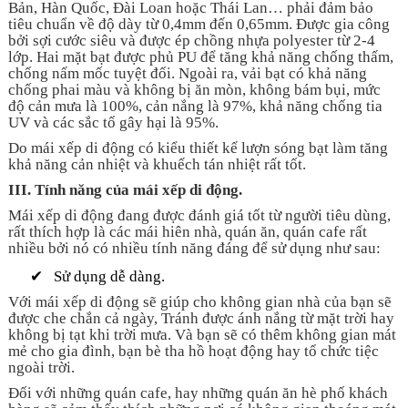
Bản, Hàn Quốc, Đài Loan hoặc Thái Lan… phải đảm bảo
tiêu chuẩn về độ dày từ 0,4mm đến 0,65mm. Được gia công
bởi sợi cước siêu và được ép chồng nhựa polyester từ 2-4
lớp. Hai mặt bạt được phủ PU để tăng khả năng chống thấm,
chống nấm mốc tuyệt đối. Ngoài ra, vải bạt có khả năng
chống phai màu và không bị ăn mòn, không bám bụi, mức
độ cản mưa là 100%, cản nắng là 97%, khả năng chống tia
UV và các sắc tố gây hại là 95%.
Do mái xếp di động có kiểu thiết kế lượn sóng bạt làm tăng
khả năng cản nhiệt và khuếch tán nhiệt rất tốt.
III.
Tính năng của mái xếp di động.
Mái xếp di động đang được đánh giá tốt từ người tiêu dùng,
rất thích hợp là các mái hiên nhà, quán ăn, quán cafe rất
nhiều bởi nó có nhiều tính năng đáng để sử dụng như sau:
✔
Sử dụng dễ dàng.
Với mái xếp di động sẽ giúp cho không gian nhà của bạn sẽ
được che chắn cả ngày, Tránh được ánh nắng từ mặt trời hay
không bị tạt khi trời mưa. Và bạn sẽ có thêm không gian mát
mẻ cho gia đình, bạn bè tha hồ hoạt động hay tổ chức tiệc
ngoài trời.
Đối với những quán cafe, hay những quán ăn hè phố khách