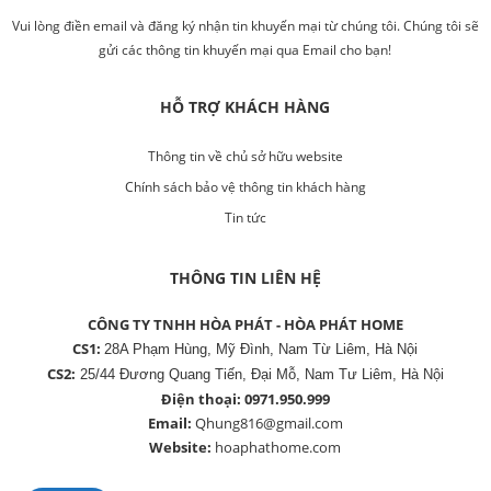
Vui lòng điền email và đăng ký nhận tin khuyến mại từ chúng tôi. Chúng tôi sẽ
gửi các thông tin khuyến mại qua Email cho bạn!
HỖ TRỢ KHÁCH HÀNG
Thông tin về chủ sở hữu website
Chính sách bảo vệ thông tin khách hàng
Tin tức
THÔNG TIN LIÊN HỆ
CÔNG TY TNHH HÒA PHÁT - HÒA PHÁT HOME
CS1:
28A Phạm Hùng, Mỹ Đình, Nam Từ Liêm, Hà Nội
CS2:
25/44 Đương Quang Tiến, Đại Mỗ, Nam Tư Liêm, Hà Nội
Điện thoại:
0971.950.999
Email:
Qhung816@gmail.com
Website:
hoaphathome.com