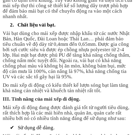
gắn cố định trên khung. Tùy vào không gian và diện tích của
mái xếp thợ thi công sẽ thiết kế số lượng dây trượt phù hợp
để đảm bảo mái bạt có thể chuyển động ra vào một cách
nhanh nhất.
2.
Chất liệu vải bạt.
Vải bạt dùng cho mái xếp được nhập khẩu từ các nước Nhật
Bản, Hàn Quốc, Đài Loan hoặc Thái Lan… phải đảm bảo
tiêu chuẩn về độ dày từ 0,4mm đến 0,65mm. Được gia công
bởi sợi cước siêu và được ép chồng nhựa polyester từ 2-4
lớp. Hai mặt bạt được phủ PU để tăng khả năng chống thấm,
chống nấm mốc tuyệt đối. Ngoài ra, vải bạt có khả năng
chống phai màu và không bị ăn mòn, không bám bụi, mức
độ cản mưa là 100%, cản nắng là 97%, khả năng chống tia
UV và các sắc tố gây hại là 95%.
Do mái xếp di động có kiểu thiết kế lượn sóng bạt làm tăng
khả năng cản nhiệt và khuếch tán nhiệt rất tốt.
III.
Tính năng của mái xếp di động.
Mái xếp di động đang được đánh giá tốt từ người tiêu dùng,
rất thích hợp là các mái hiên nhà, quán ăn, quán cafe rất
nhiều bởi nó có nhiều tính năng đáng để sử dụng như sau:
✔
Sử dụng dễ dàng.