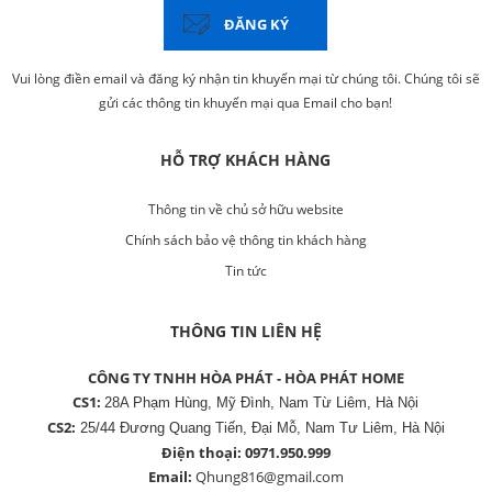
ĐĂNG KÝ
Vui lòng điền email và đăng ký nhận tin khuyến mại từ chúng tôi. Chúng tôi sẽ
gửi các thông tin khuyến mại qua Email cho bạn!
HỖ TRỢ KHÁCH HÀNG
Thông tin về chủ sở hữu website
Chính sách bảo vệ thông tin khách hàng
Tin tức
THÔNG TIN LIÊN HỆ
CÔNG TY TNHH HÒA PHÁT - HÒA PHÁT HOME
CS1:
28A Phạm Hùng, Mỹ Đình, Nam Từ Liêm, Hà Nội
CS2:
25/44 Đương Quang Tiến, Đại Mỗ, Nam Tư Liêm, Hà Nội
Điện thoại:
0971.950.999
Email:
Qhung816@gmail.com