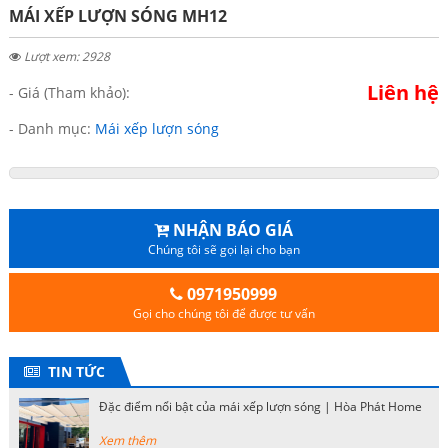
MÁI XẾP LƯỢN SÓNG MH12
Lượt xem: 2928
Liên hệ
- Giá (Tham khảo):
- Danh mục:
Mái xếp lượn sóng
NHẬN BÁO GIÁ
Chúng tôi sẽ gọi lại cho bạn
0971950999
Gọi cho chúng tôi để được tư vấn
TIN TỨC
Đặc điểm nổi bật của mái xếp lượn sóng | Hòa Phát Home
Xem thêm