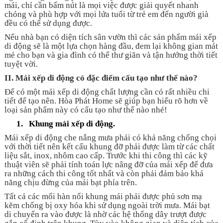
mái, chỉ cần bấm nút là mọi việc được giải quyết nhanh
chóng và phù hợp với mọi lứa tuổi từ trẻ em đến người già
đều có thể sử dụng được.
Nếu nhà bạn có diện tích sân vườn thì các sản phẩm mái xếp
di động sẽ là một lựa chọn hàng đầu, đem lại không gian mát
mẻ cho bạn và gia đình có thể thư giãn và tận hưởng thời tiết
tuyệt vời.
II.
Mái xếp di động có đặc điểm cấu tạo như thế nào?
Để có một mái xếp di động chất lượng cần có rất nhiều chi
tiết để tạo nên. Hòa Phát Home sẽ giúp bạn hiểu rõ hơn về
loại sản phẩm này có cấu tạo như thế nào nhé!
1.
Khung mái xếp di động.
Mái xếp di động che nắng mưa phải có khả năng chống chọi
với thời tiết nên kết cấu khung đỡ phải được làm từ các chất
liệu sắt, inox, nhôm cao cấp. Trước khi thi công thì các kỹ
thuật viên sẽ phải tính toán lực nâng đỡ của mái xếp để đưa
ra những cách thi công tốt nhất và còn phải đảm bảo khả
năng chịu đừng của mái bạt phía trên.
Tất cả các mối hàn nối khung mái phải được phủ sơn mạ
kẽm chống bị oxy hóa khi sử dụng ngoài trời mưa. Mái bạt
di chuyển ra vào được là nhờ các hệ thống dây trượt được