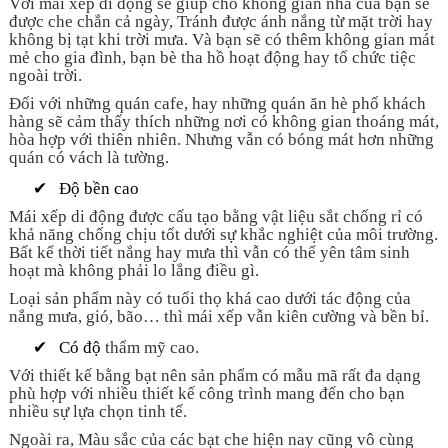
Với mái xếp di động sẽ giúp cho không gian nhà của bạn sẽ
được che chắn cả ngày, Tránh được ánh nắng từ mặt trời hay
không bị tạt khi trời mưa. Và bạn sẽ có thêm không gian mát
mẻ cho gia đình, bạn bè tha hồ hoạt động hay tổ chức tiệc
ngoài trời.
Đối với những quán cafe, hay những quán ăn hè phố khách
hàng sẽ cảm thấy thích những nơi có không gian thoáng mát,
hòa hợp với thiên nhiên. Nhưng vẫn có bóng mát hơn những
quán có vách là tường.
✔
Độ bền cao
Mái xếp di động được cấu tạo bằng vật liệu sắt chống rỉ có
khả năng chống chịu tốt dưới sự khắc nghiệt của môi trường.
Bất kể thời tiết nắng hay mưa thì vẫn có thể yên tâm sinh
hoạt mà không phải lo lắng điều gì.
Loại sản phẩm này có tuổi thọ khá cao dưới tác động của
nắng mưa, gió, bão… thì mái xếp vẫn kiên cường và bền bỉ.
✔
Có độ
thẩm
mỹ cao.
Với thiết kế bằng bạt nên sản phẩm có mẫu mã rất đa dạng
phù hợp với nhiều thiết kế công trình mang đến cho bạn
nhiều sự lựa chọn tinh tế.
Ngoài ra, Màu sắc của các bạt che hiện nay cũng vô cùng