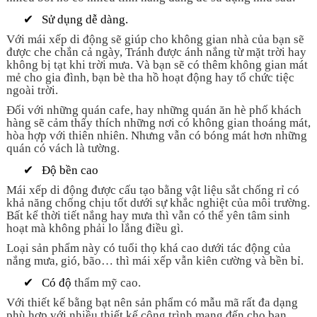
✔
Sử dụng dễ dàng.
Với mái xếp di động sẽ giúp cho không gian nhà của bạn sẽ
được che chắn cả ngày, Tránh được ánh nắng từ mặt trời hay
không bị tạt khi trời mưa. Và bạn sẽ có thêm không gian mát
mẻ cho gia đình, bạn bè tha hồ hoạt động hay tổ chức tiệc
ngoài trời.
Đối với những quán cafe, hay những quán ăn hè phố khách
hàng sẽ cảm thấy thích những nơi có không gian thoáng mát,
hòa hợp với thiên nhiên. Nhưng vẫn có bóng mát hơn những
quán có vách là tường.
✔
Độ bền cao
Mái xếp di động được cấu tạo bằng vật liệu sắt chống rỉ có
khả năng chống chịu tốt dưới sự khắc nghiệt của môi trường.
Bất kể thời tiết nắng hay mưa thì vẫn có thể yên tâm sinh
hoạt mà không phải lo lắng điều gì.
Loại sản phẩm này có tuổi thọ khá cao dưới tác động của
nắng mưa, gió, bão… thì mái xếp vẫn kiên cường và bền bỉ.
✔
Có độ
thẩm
mỹ cao.
Với thiết kế bằng bạt nên sản phẩm có mẫu mã rất đa dạng
phù hợp với nhiều thiết kế công trình mang đến cho bạn