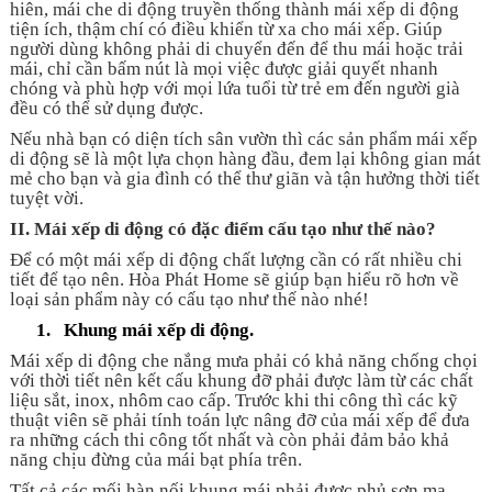
hiên, mái che di động truyền thống thành mái xếp di động
tiện ích, thậm chí có điều khiển từ xa cho mái xếp. Giúp
người dùng không phải di chuyển đến để thu mái hoặc trải
mái, chỉ cần bấm nút là mọi việc được giải quyết nhanh
chóng và phù hợp với mọi lứa tuổi từ trẻ em đến người già
đều có thể sử dụng được.
Nếu nhà bạn có diện tích sân vườn thì các sản phẩm mái xếp
di động sẽ là một lựa chọn hàng đầu, đem lại không gian mát
mẻ cho bạn và gia đình có thể thư giãn và tận hưởng thời tiết
tuyệt vời.
II.
Mái xếp di động có đặc điểm cấu tạo như thế nào?
Để có một mái xếp di động chất lượng cần có rất nhiều chi
tiết để tạo nên. Hòa Phát Home sẽ giúp bạn hiểu rõ hơn về
loại sản phẩm này có cấu tạo như thế nào nhé!
1.
Khung mái xếp di động.
Mái xếp di động che nắng mưa phải có khả năng chống chọi
với thời tiết nên kết cấu khung đỡ phải được làm từ các chất
liệu sắt, inox, nhôm cao cấp. Trước khi thi công thì các kỹ
thuật viên sẽ phải tính toán lực nâng đỡ của mái xếp để đưa
ra những cách thi công tốt nhất và còn phải đảm bảo khả
năng chịu đừng của mái bạt phía trên.
Tất cả các mối hàn nối khung mái phải được phủ sơn mạ