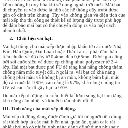
kẽm chống bị oxy hóa khi sử dụng ngoài trời mưa. Mái bạt
di chuyển ra vào được là nhờ các hệ thống dây trượt được
gắn cố định trên khung. Tùy vào không gian và diện tích của
mái xếp thợ thi công sẽ thiết kế số lượng dây trượt phù hợp
để đảm bảo mái bạt có thể chuyển động ra vào một cách
nhanh nhất.
2.
Chất liệu vải bạt.
Vải bạt dùng cho mái xếp được nhập khẩu từ các nước Nhật
Bản, Hàn Quốc, Đài Loan hoặc Thái Lan… phải đảm bảo
tiêu chuẩn về độ dày từ 0,4mm đến 0,65mm. Được gia công
bởi sợi cước siêu và được ép chồng nhựa polyester từ 2-4
lớp. Hai mặt bạt được phủ PU để tăng khả năng chống thấm,
chống nấm mốc tuyệt đối. Ngoài ra, vải bạt có khả năng
chống phai màu và không bị ăn mòn, không bám bụi, mức
độ cản mưa là 100%, cản nắng là 97%, khả năng chống tia
UV và các sắc tố gây hại là 95%.
Do mái xếp di động có kiểu thiết kế lượn sóng bạt làm tăng
khả năng cản nhiệt và khuếch tán nhiệt rất tốt.
III.
Tính năng của mái xếp di động.
Mái xếp di động đang được đánh giá tốt từ người tiêu dùng,
rất thích hợp là các mái hiên nhà, quán ăn, quán cafe rất
nhiều bởi nó có nhiều tính năng đáng để sử dụng như sau: