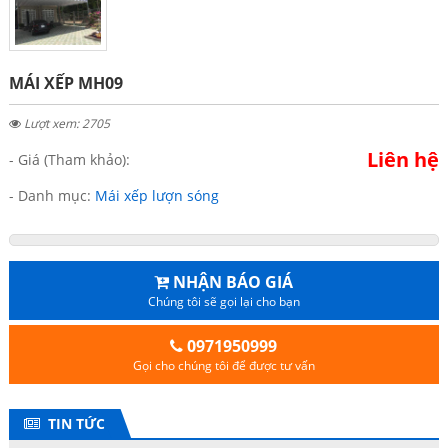
MÁI XẾP MH09
Lượt xem: 2705
Liên hệ
- Giá (Tham khảo):
- Danh mục:
Mái xếp lượn sóng
NHẬN BÁO GIÁ
Chúng tôi sẽ gọi lại cho bạn
0971950999
Gọi cho chúng tôi để được tư vấn
TIN TỨC