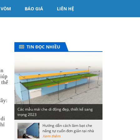
 VÒM
BÁO GIÁ
LIÊN HỆ
TIN ĐỌC NHIỀU
ân
giúp
 thể
đây:
Các mẫu mái che di động đẹp, thiết kế sang
trọng 2023
 di
chỉ
Hướng dẫn cách làm bạt che
nắng tự cuốn đơn giản tại nhà
Xem thêm