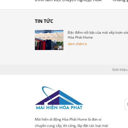
PHÁT HOME luôn cố gắng phục vụ tốt
mái xếp
nhất, làm hài lòng tất cả quý khách
phù hợp
hàng.
đủ các y
TIN TỨC
chọn mẫ
chúng t
Đặc điểm nổi bật của mái xếp lượn só
khách h
Hòa Phát Home
mẫu và 
Xem thêm
phù hợ
Giới thiệu
Mái hiên di động Hòa Phát Home là đơn vị
chuyên cung cấp, thi công, lắp đặt các loại mái