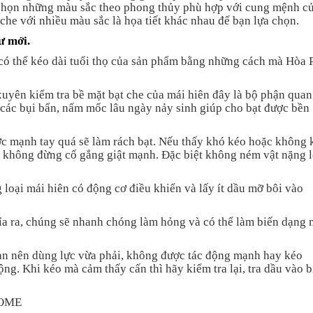
 chọn những màu sắc theo phong thủy phù hợp với cung mệnh c
che với nhiều màu sắc là họa tiết khác nhau để bạn lựa chọn.
ư mới.
có thể kéo dài tuổi thọ của sản phẩm bằng những cách mà Hòa 
xuyên kiểm tra bề mặt bạt che của mái hiên đây là bộ phận quan
ỏ các bụi bẩn, nấm mốc lâu ngày nảy sinh giúp cho bạt được bền
ợc mạnh tay quá sẽ làm rách bạt. Nếu thấy khó kéo hoặc không 
 gì không đừng cố gắng giật mạnh. Đặc biệt không ném vật nặng 
loại mái hiên có động cơ điều khiển và lấy ít dầu mỡ bôi vào
hỉa ra, chúng sẽ nhanh chóng làm hỏng và có thể làm biến dạng 
ạn nên dùng lực vừa phải, không được tác động mạnh hay kéo
ng. Khi kéo mà cảm thấy cấn thì hãy kiểm tra lại, tra dầu vào b
HOME