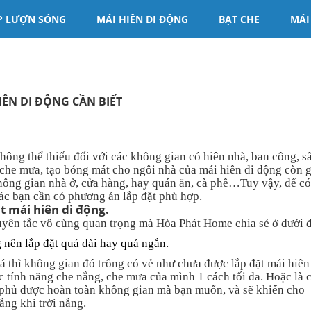
P LƯỢN SÓNG
MÁI HIÊN DI ĐỘNG
BẠT CHE
MÁI
ÊN DI ĐỘNG CẦN BIẾT
hông thể thiếu đối với các không gian có hiên nhà, ban công, s
 che mưa, tạo bóng mát cho ngôi nhà của mái hiên di động còn 
hông gian nhà ở, cửa hàng, hay quán ăn, cà phê…Tuy vậy, để có
các bạn cần có phương án lắp đặt phù hợp.
t mái hiên di động.
guyên tắc vô cùng quan trọng mà Hòa Phát Home chia sẻ ở dưới 
 nên lắp đặt quá dài hay quá ngắn.
á thì không gian đó trông có vẻ như chưa được lắp đặt mái hiên
 tính năng che nắng, che mưa của mình 1 cách tối đa. Hoặc là 
phủ được hoàn toàn không gian mà bạn muốn, và sẽ khiến cho
ắng khi trời nắng.