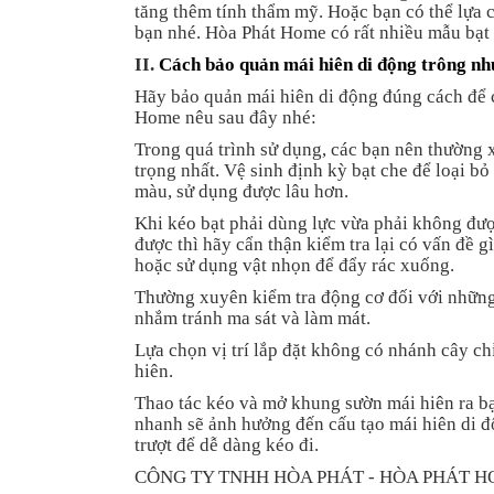
tăng thêm tính thẩm mỹ. Hoặc bạn có thể lựa
bạn nhé. Hòa Phát Home có rất nhiều mẫu bạt 
II.
Cách bảo quản mái hiên di động trông nh
Hãy bảo quản mái hiên di động đúng cách để 
Home nêu sau đây nhé:
Trong quá trình sử dụng, các bạn nên thường 
trọng nhất. Vệ sinh định kỳ bạt che để loại b
màu, sử dụng được lâu hơn.
Khi kéo bạt phải dùng lực vừa phải không đư
được thì hãy cẩn thận kiểm tra lại có vấn đề
hoặc sử dụng vật nhọn để đẩy rác xuống.
Thường xuyên kiểm tra động cơ đối với những 
nhắm tránh ma sát và làm mát.
Lựa chọn vị trí lắp đặt không có nhánh cây c
hiên.
Thao tác kéo và mở khung sườn mái hiên ra b
nhanh sẽ ảnh hưởng đến cấu tạo mái hiên di độ
trượt để dễ dàng kéo đi.
CÔNG TY TNHH HÒA PHÁT - HÒA PHÁT 