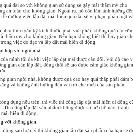
ng quá dài so với không gian sử dụng sẽ gây mất thẩm mỹ cho
g an toàn cho không gian. Ngoài ra, nó còn làm ảnh hưởng đế
 lề đường việc lắp đặt mái hiên quá dài sẽ vi phạm pháp luật và
n phải tính toán kỹ kích thước phải vừa phải, không quá dài cũn
à thẩm mỹ cho không gian. Nếu bạn không biết thì hãy giao ch
rong việc đo đạc và lắp đặt mái hiên di động.
hù hợp với ngôi nhà.
của mình tối đa khi việc lắp đặt mái được cân đối. Với độ cao 
ông gian cần lắp đặt, đồng thời sẽ tạo được cảm giác không gia
hơn.
hông gian ngôi nhà, không được quá cao hay quá thấp phải đảm 
 sáng và không ảnh hưởng đến vai trò che mưa của sản phẩm.
ông dụng nêu trên, thì việc thi công lắp đặt mái hiên di động 
c. Thi công lắp đặt sản phẩm không được sơ hở chỗ nào, tránh
 mái hiên di động.
g với không gian.
i động sao hợp lý thì không gian lắp đặt sản phẩm của bạn sẽ 