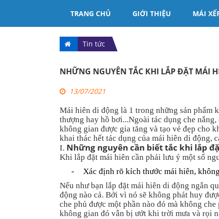
TRANG CHỦ
GIỚI THIỆU
MÁI XẾ
Tin tức
NHỮNG NGUYÊN TẮC KHI LẮP ĐẶT MÁI HI
13/07/2021
Mái hiên di động là 1 trong những sản phẩm k
thượng hay hồ bơi...Ngoài tác dụng che nắng,
không gian được gia tăng và tạo vẻ đẹp cho k
khai thác hết tác dụng của mái hiên di động, 
Những nguyên cần biết tắc khi lắp đặ
I.
Khi lắp đặt mái hiên cần phải lưu ý một số n
-
Xác định rõ kích thước mái hiên, không
Nếu như bạn lắp đặt mái hiên di động ngắn qu
động nào cả. Bởi vì nó sẽ không phát huy được
che phủ được một phần nào đó mà không che 
không gian đó vẫn bị ướt khi trời mưa và rọi n