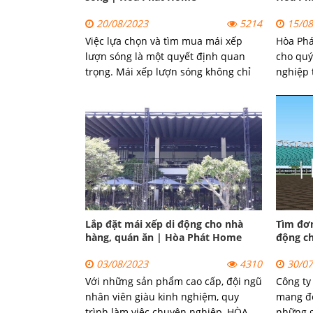
20/08/2023
5214
15/08
Việc lựa chọn và tìm mua mái xếp
Hòa Ph
lượn sóng là một quyết định quan
cho quý
trọng. Mái xếp lượn sóng không chỉ
nghiệp 
cung cấp lợi ích chống nắng, che
công má
mưa mà còn tăng tính thẩm mỹ và
tiện ích cho không gian sống ngoài
trời.
Lắp đặt mái xếp di động cho nhà
Tìm đơn
hàng, quán ăn | Hòa Phát Home
động c
03/08/2023
4310
30/07
Với những sản phẩm cao cấp, đội ngũ
Công ty
nhân viên giàu kinh nghiệm, quy
mang đ
trình làm việc chuyên nghiệp, HÒA
những g