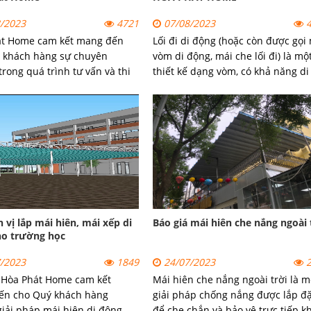
/2023
4721
07/08/2023
4
át Home cam kết mang đến
Lối đi di động (hoặc còn được gọi
 khách hàng sự chuyên
vòm di động, mái che lối đi) là mộ
trong quá trình tư vấn và thi
thiết kế dạng vòm, có khả năng di
i hiên di động tại Hà Nội.
chuyển để che nắng che mưa và 
gọn mỗi khi không sử dụng.
 vị lắp mái hiên, mái xếp di
Báo giá mái hiên che nắng ngoài 
ho trường học
/2023
1849
24/07/2023
2
 Hòa Phát Home cam kết
Mái hiên che nắng ngoài trời là m
ến cho Quý khách hàng
giải pháp chống nắng được lắp đặ
iải pháp mái hiên di động,
để che chắn và bảo vệ trực tiếp k