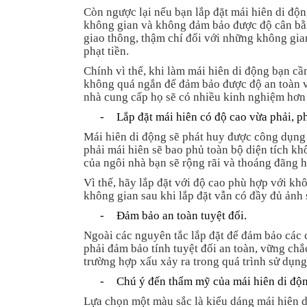
Còn ngược lại nếu bạn lắp đặt mái hiên di độ
không gian và không đảm bảo được độ cân bằn
giao thông, thậm chí đối với những không gian
phạt tiền.
Chính vì thế, khi làm mái hiên di động bạn cầ
không quá ngắn để đảm bảo được độ an toàn v
nhà cung cấp họ sẽ có nhiều kinh nghiệm hơn t
-
Lắp đặt mái hiên có độ cao vừa phải, p
Mái hiên di động sẽ phát huy được công dụng 
phải mái hiên sẽ bao phủ toàn bộ diện tích kh
của ngôi nhà bạn sẽ rộng rãi và thoáng đãng 
Vì thế, hãy lắp đặt với độ cao phù hợp với k
không gian sau khi lắp đặt vẫn có đầy đủ ảnh
-
Đảm bảo an toàn tuyệt đối.
Ngoài các nguyên tắc lắp đặt để đảm bảo các c
phải đảm bảo tính tuyệt đối an toàn, vững chắ
trường hợp xấu xảy ra trong quá trình sử dụng
-
Chú ý đến thẩm mỹ của mái hiên di độn
Lựa chọn một màu sắc là kiểu dáng mái hiên d