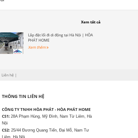
hời
i
vật
Xem tất cả
hu
.
Lắp đặt lối đi di động tại Hà Nội | HÒA
PHÁT HOME
Xem thêm
|
Liên hệ
|
THÔNG TIN LIÊN HỆ
CÔNG TY TNHH HÒA PHÁT - HÒA PHÁT HOME
CS1:
28A Phạm Hùng, Mỹ Đình, Nam Từ Liêm, Hà
Nội
CS2:
25/44 Đương Quang Tiến, Đại Mỗ, Nam Tư
Liêm, Hà Nội