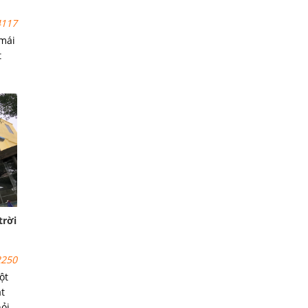
117
 mái
t
gấp
trời
250
ột
t
hỏi