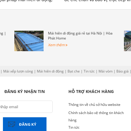
 lượn sóng cho trường học
ánh nắng mặt trời và các yếu tố t
, chất lượng và đáp ứng đầy
tiết khác. Mái hiên che nắng ngoà
êu cầu về thiết kế và lựa
trời có thể có nhiều kiểu dáng và 
u mã. Đội ngũ nhân viên của
liệu khác nhau để phù hợp với n
ôi sẽ tư vấn và hỗ trợ Quý
cầu và phong cách của không gian
ng |
Mái hiên di động giá rẻ tại Hà Nội | Hòa
àng trong quá trình chọn
Phát Home
thiết kế mái che trường học
Xem thêm
p.
|
Mái xếp lượn sóng
|
Mái hiên di động
|
Bạt che
|
Tin tức
|
Mái vòm
|
Báo giá
ĐĂNG KÝ NHẬN TIN
HỖ TRỢ KHÁCH HÀNG
Thông tin về chủ sở hữu website
Chính sách bảo vệ thông tin khách
hàng
ĐĂNG KÝ
Tin tức