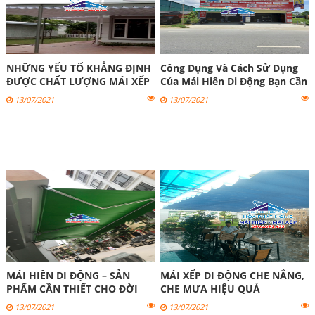
NHỮNG YẾU TỐ KHẲNG ĐỊNH
Công Dụng Và Cách Sử Dụng
ĐƯỢC CHẤT LƯỢNG MÁI XẾP
Của Mái Hiên Di Động Bạn Cần
DI ĐỘNG
Biết
13/07/2021
13/07/2021
MÁI HIÊN DI ĐỘNG – SẢN
MÁI XẾP DI ĐỘNG CHE NẮNG,
PHẨM CẦN THIẾT CHO ĐỜI
CHE MƯA HIỆU QUẢ
SỐNG
13/07/2021
13/07/2021