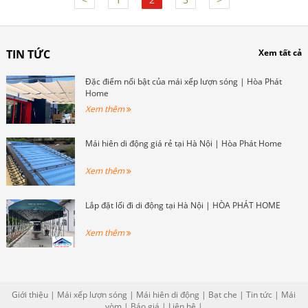
TIN TỨC
Xem tất cả
Đặc điểm nổi bật của mái xếp lượn sóng | Hòa Phát
Home
Xem thêm
Mái hiên di động giá rẻ tại Hà Nội | Hòa Phát Home
Xem thêm
Lắp đặt lối đi di động tại Hà Nội | HÒA PHÁT HOME
Xem thêm
Giới thiệu
|
Mái xếp lượn sóng
|
Mái hiên di động
|
Bạt che
|
Tin tức
|
Mái
vòm
|
Báo giá
|
Liên hệ
|