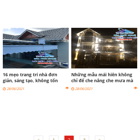
16 mẹo trang trí nhà đơn
Những mẫu mái hiên không
giản, sáng tạo, không tốn
chỉ để che nắng che mưa mà
kém
còn giúp ngôi nhà đẹp hơn
28/06/2021
28/06/2021
<
1
2
3
>