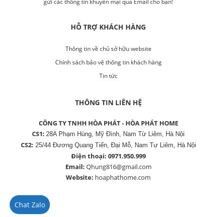
gửi các thông tin khuyến mại qua Email cho bạn!
HỖ TRỢ KHÁCH HÀNG
Thông tin về chủ sở hữu website
Chính sách bảo vệ thông tin khách hàng
Tin tức
THÔNG TIN LIÊN HỆ
CÔNG TY TNHH HÒA PHÁT - HÒA PHÁT HOME
CS1:
28A Phạm Hùng, Mỹ Đình, Nam Từ Liêm, Hà Nội
CS2:
25/44 Đương Quang Tiến, Đại Mỗ, Nam Tư Liêm, Hà Nội
Điện thoại:
0971.950.999
Email:
Qhung816@gmail.com
Website:
hoaphathome.com
Chat Zalo