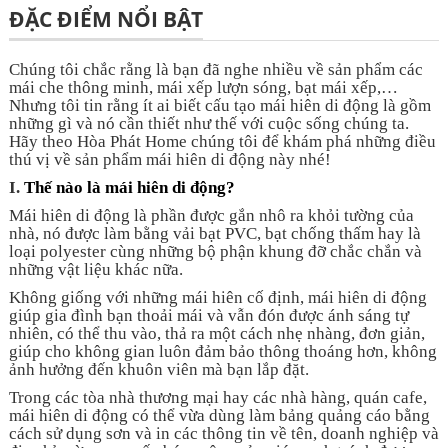
ĐẶC ĐIỂM NỔI BẬT
Chúng tôi chắc rằng là bạn đã nghe nhiều về sản phẩm các
mái che thông minh, mái xếp lượn sóng, bạt mái xếp,…
Nhưng tôi tin rằng ít ai biết cấu tạo mái hiên di động là gồm
những gì và nó cần thiết như thế với cuộc sống chúng ta.
Hãy theo Hòa Phát Home chúng tôi để khám phá những điều
thú vị về sản phẩm mái hiên di động này nhé!
I.
Thế nào là mái hiên di động?
Mái hiên di động là phần được gắn nhô ra khỏi tường của
nhà, nó được làm bằng vải bạt PVC, bạt chống thấm hay là
loại polyester cùng những bộ phận khung đỡ chắc chắn và
những vật liệu khác nữa.
Không giống với những mái hiên cố định, mái hiên di động
giúp gia đình bạn thoải mái và vẫn đón được ánh sáng tự
nhiên, có thể thu vào, thả ra một cách nhẹ nhàng, đơn giản,
giúp cho không gian luôn đảm bảo thông thoáng hơn, không
ảnh hưởng đến khuôn viên mà bạn lắp đặt.
Trong các tòa nhà thương mại hay các nhà hàng, quán cafe,
mái hiên di động có thể vừa dùng làm bảng quảng cáo bằng
cách sử dụng sơn và in các thông tin về tên, doanh nghiệp và