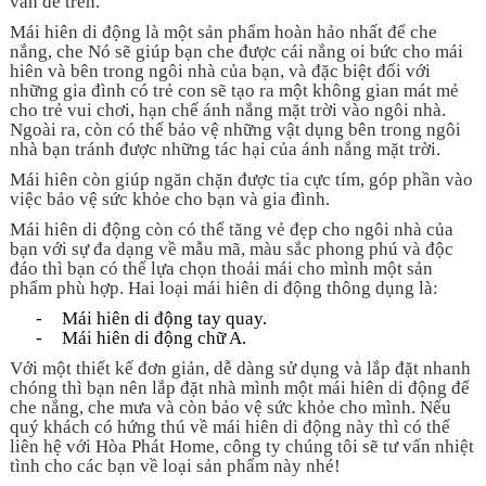
vấn đề trên.
Mái hiên di động là một sản phẩm hoàn hảo nhất để che
nắng, che Nó sẽ giúp bạn che được cái nắng oi bức cho mái
hiên và bên trong ngôi nhà của bạn, và đặc biệt đối với
những gia đình có trẻ con sẽ tạo ra một không gian mát mẻ
cho trẻ vui chơi, hạn chế ánh nắng mặt trời vào ngôi nhà.
Ngoài ra, còn có thể bảo vệ những vật dụng bên trong ngôi
nhà bạn tránh được những tác hại của ánh nắng mặt trời.
Mái hiên còn giúp ngăn chặn được tia cực tím, góp phần vào
việc bảo vệ sức khỏe cho bạn và gia đình.
Mái hiên di động còn có thể tăng vẻ đẹp cho ngôi nhà của
bạn với sự đa dạng về mẫu mã, màu sắc phong phú và độc
đáo thì bạn có thể lựa chọn thoải mái cho mình một sản
phẩm phù hợp. Hai loại mái hiên di động thông dụng là:
-
Mái hiên di động tay quay.
-
Mái hiên di động chữ A.
Với một thiết kế đơn giản, dễ dàng sử dụng và lắp đặt nhanh
chóng thì bạn nên lắp đặt nhà mình một mái hiên di động để
che nắng, che mưa và còn bảo vệ sức khỏe cho mình. Nếu
quý khách có hứng thú về mái hiên di động này thì có thể
liên hệ với Hòa Phát Home, công ty chúng tôi sẽ tư vấn nhiệt
tình cho các bạn về loại sản phẩm này nhé!