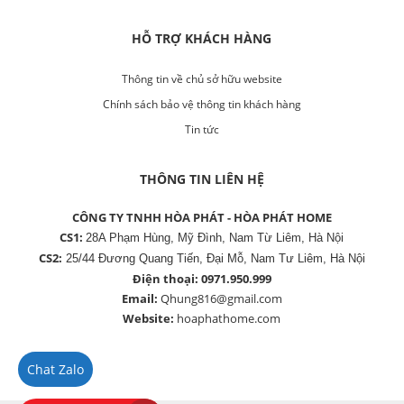
HỖ TRỢ KHÁCH HÀNG
Thông tin về chủ sở hữu website
Chính sách bảo vệ thông tin khách hàng
Tin tức
THÔNG TIN LIÊN HỆ
CÔNG TY TNHH HÒA PHÁT - HÒA PHÁT HOME
CS1:
28A Phạm Hùng, Mỹ Đình, Nam Từ Liêm, Hà Nội
CS2:
25/44 Đương Quang Tiến, Đại Mỗ, Nam Tư Liêm, Hà Nội
Điện thoại:
0971.950.999
Email:
Qhung816@gmail.com
Website:
hoaphathome.com
Chat Zalo