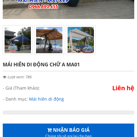
MÁI HIÊN DI ĐỘNG CHỮ A MA01
Lượt xem: 786
Liên hệ
- Giá (Tham khảo):
- Danh mục:
Mái hiên di động
NHẬN BÁO GIÁ
Chúng tôi sẽ gọi lại cho bạn