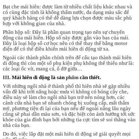
Bạt che mái hiên: được làm từ nhiều chất liệu khác nhau và
có cùng đặc tính là không thấm nước, đa dạng màu sắc để
quý khách hàng có thể dễ dàng lựa chọn được màu sắc phù
hợp với không gian của nhà.
Phần hộp số: Đây là phần quan trọng tạo nên sự chuyển
động của mái hiên. Hộp số này được gắn vào bas của mái.
Đây là loại hộp số cơ học nên có thể thay thế bằng motor
điện để có thể điều khiển mái hiên di động từ xa.
Ngoài các thành phần chính trên để cấu tạo thành mái hiên
di động thì còn một số phụ kiện phụ không thể thiếu như là:
các loại ốc vít, mang cá, ổ đỡ giữa…
III.
Mái hiên di động là sản
phẩm
cần thiết.
Với những ngôi nhà ở thành phố thì hiên nhà sẽ gặp nhiều
vấn đề khi trời nắng hoặc mưa vì không có bóng cây che,
điều này sẽ làm cho ngôi nhà bạn trở nên nóng hơn, các
cánh cửa nhà bạn sẽ nhanh chóng bị xuống cấp, mất thẩm
mỹ, phương tiện đi lại của bạn nếu để ngoài nắng lâu ngày
cũng sẽ phai dần màu sơn, và đặc biệt còn ảnh hưởng tới sức
khỏe của gia đình bạn bởi những tia cực tím sẽ soi thẳng vào
nhà của bạn.
Do đó, việc lắp đặt một mái hiên di động sẽ giải quyết mọi