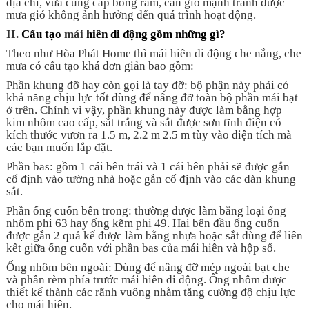
địa chỉ, vừa cung cấp bóng râm, cản gió mạnh tránh được
mưa gió không ảnh hưởng đến quá trình hoạt động.
II.
Cấu tạo
mái
hiên di động gồm những gì?
Theo như Hòa Phát Home thì mái hiên di động che nắng, che
mưa có cấu tạo khá đơn giản bao gồm:
Phần khung đỡ hay còn gọi là tay đỡ: bộ phận này phải có
khả năng chịu lực tốt dùng để nâng đỡ toàn bộ phần mái bạt
ở trên. Chính vì vậy, phần khung này được làm bằng hợp
kim nhôm cao cấp, sắt trắng và sắt được sơn tĩnh điện có
kích thước vươn ra 1.5 m, 2.2 m 2.5 m tùy vào diện tích mà
các bạn muốn lắp đặt.
Phần bas: gồm 1 cái bên trái và 1 cái bên phải sẽ được gắn
cố định vào tường nhà hoặc gắn cố định vào các dàn khung
sắt.
Phần ống cuốn bên trong: thường được làm bằng loại ống
nhôm phi 63 hay ống kẽm phi 49. Hai bên đầu ống cuốn
được gắn 2 quả kế được làm bằng nhựa hoặc sắt dùng để liên
kết giữa ống cuốn với phần bas của mái hiên và hộp số.
Ống nhôm bên ngoài: Dùng để nâng đỡ mép ngoài bạt che
và phần rèm phía trước mái hiên di động. Ống nhôm được
thiết kế thành các rãnh vuông nhằm tăng cường độ chịu lực
cho mái hiên.