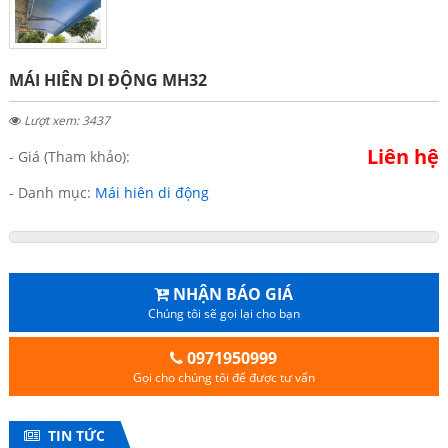
MÁI HIÊN DI ĐỘNG MH32
Lượt xem: 3437
Liên hệ
- Giá (Tham khảo):
- Danh mục:
Mái hiên di động
NHẬN BÁO GIÁ
Chúng tôi sẽ gọi lại cho bạn
0971950999
Gọi cho chúng tôi để được tư vấn
TIN TỨC