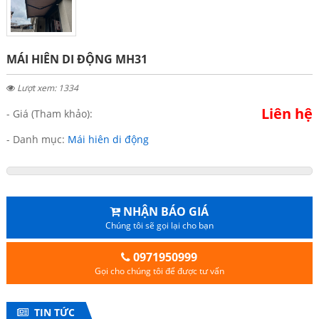
MÁI HIÊN DI ĐỘNG MH31
Lượt xem: 1334
Liên hệ
- Giá (Tham khảo):
- Danh mục:
Mái hiên di động
NHẬN BÁO GIÁ
Chúng tôi sẽ gọi lại cho bạn
0971950999
Gọi cho chúng tôi để được tư vấn
TIN TỨC