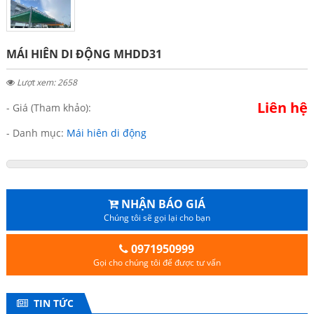
MÁI HIÊN DI ĐỘNG MHDD31
Lượt xem: 2658
Liên hệ
- Giá (Tham khảo):
- Danh mục:
Mái hiên di động
NHẬN BÁO GIÁ
Chúng tôi sẽ gọi lại cho bạn
0971950999
Gọi cho chúng tôi để được tư vấn
TIN TỨC