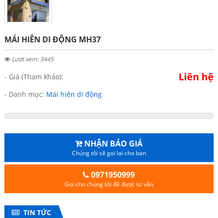
MÁI HIÊN DI ĐỘNG MH37
Lượt xem: 3445
Liên hệ
- Giá (Tham khảo):
- Danh mục:
Mái hiên di động
NHẬN BÁO GIÁ
Chúng tôi sẽ gọi lại cho bạn
0971950999
Gọi cho chúng tôi để được tư vấn
TIN TỨC