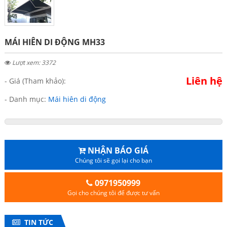
MÁI HIÊN DI ĐỘNG MH33
Lượt xem: 3372
Liên hệ
- Giá (Tham khảo):
- Danh mục:
Mái hiên di động
NHẬN BÁO GIÁ
Chúng tôi sẽ gọi lại cho bạn
0971950999
Gọi cho chúng tôi để được tư vấn
TIN TỨC