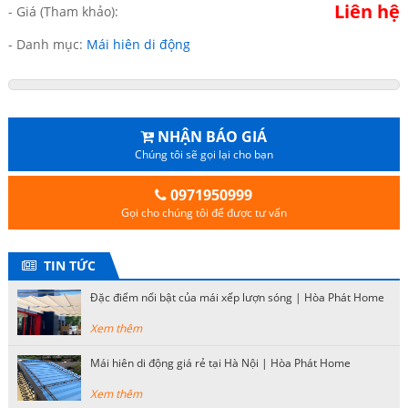
Liên hệ
- Giá (Tham khảo):
- Danh mục:
Mái hiên di động
NHẬN BÁO GIÁ
Chúng tôi sẽ gọi lại cho bạn
0971950999
Gọi cho chúng tôi để được tư vấn
TIN TỨC
Đặc điểm nổi bật của mái xếp lượn sóng | Hòa Phát Home
Xem thêm
Mái hiên di động giá rẻ tại Hà Nội | Hòa Phát Home
Xem thêm