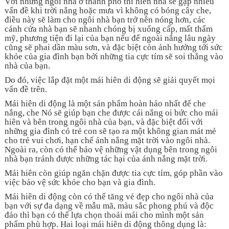
Với những ngôi nhà ở thành phố thì hiên nhà sẽ gặp nhiều
vấn đề khi trời nắng hoặc mưa vì không có bóng cây che,
điều này sẽ làm cho ngôi nhà bạn trở nên nóng hơn, các
cánh cửa nhà bạn sẽ nhanh chóng bị xuống cấp, mất thẩm
mỹ, phương tiện đi lại của bạn nếu để ngoài nắng lâu ngày
cũng sẽ phai dần màu sơn, và đặc biệt còn ảnh hưởng tới sức
khỏe của gia đình bạn bởi những tia cực tím sẽ soi thẳng vào
nhà của bạn.
Do đó, việc lắp đặt một mái hiên di động sẽ giải quyết mọi
vấn đề trên.
Mái hiên di động là một sản phẩm hoàn hảo nhất để che
nắng, che Nó sẽ giúp bạn che được cái nắng oi bức cho mái
hiên và bên trong ngôi nhà của bạn, và đặc biệt đối với
những gia đình có trẻ con sẽ tạo ra một không gian mát mẻ
cho trẻ vui chơi, hạn chế ánh nắng mặt trời vào ngôi nhà.
Ngoài ra, còn có thể bảo vệ những vật dụng bên trong ngôi
nhà bạn tránh được những tác hại của ánh nắng mặt trời.
Mái hiên còn giúp ngăn chặn được tia cực tím, góp phần vào
việc bảo vệ sức khỏe cho bạn và gia đình.
Mái hiên di động còn có thể tăng vẻ đẹp cho ngôi nhà của
bạn với sự đa dạng về mẫu mã, màu sắc phong phú và độc
đáo thì bạn có thể lựa chọn thoải mái cho mình một sản
phẩm phù hợp. Hai loại mái hiên di động thông dụng là: