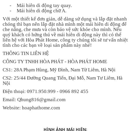
-
Mái hiên di động tay quay.
-
Mái hiên di động chữ A.
Với một thiết kế đơn giản, dễ dàng sử dụng và lắp đặt nhanh
chóng thì bạn nên lắp đặt nhà mình một mái hiên di động để
che nắng, che mưa và còn bảo vệ sức khỏe cho mình. Nếu
quý khách có hứng thú về mái hiên di động này thì có thể
liên hệ với Hòa Phát Home, công ty chúng tôi sẽ tư vấn nhiệt
tình cho các bạn về loại sản phẩm này nhé!
THÔNG TIN LIÊN HỆ
CÔNG TY TNHH HÒA PHÁT - HÒA PHÁT HOME
CS1: 28A Phạm Hùng, Mỹ Đình, Nam Từ Liêm, Hà Nội
CS2: 25/44 Đường Quang Tiến, Đại Mỗ, Nam Tư Liêm, Hà
Nội
Điện thoại: 0971.950.999 - 0966 892 455
Email: Qhung816@gmail.com
Website: hoaphathome.com
HÌNH ẢNH MÁI HIÊN: