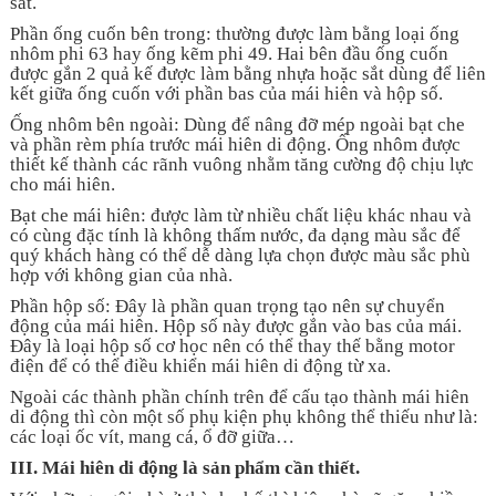
sắt.
Phần ống cuốn bên trong: thường được làm bằng loại ống
nhôm phi 63 hay ống kẽm phi 49. Hai bên đầu ống cuốn
được gắn 2 quả kế được làm bằng nhựa hoặc sắt dùng để liên
kết giữa ống cuốn với phần bas của mái hiên và hộp số.
Ống nhôm bên ngoài: Dùng để nâng đỡ mép ngoài bạt che
và phần rèm phía trước mái hiên di động. Ống nhôm được
thiết kế thành các rãnh vuông nhằm tăng cường độ chịu lực
cho mái hiên.
Bạt che mái hiên: được làm từ nhiều chất liệu khác nhau và
có cùng đặc tính là không thấm nước, đa dạng màu sắc để
quý khách hàng có thể dễ dàng lựa chọn được màu sắc phù
hợp với không gian của nhà.
Phần hộp số: Đây là phần quan trọng tạo nên sự chuyển
động của mái hiên. Hộp số này được gắn vào bas của mái.
Đây là loại hộp số cơ học nên có thể thay thế bằng motor
điện để có thể điều khiển mái hiên di động từ xa.
Ngoài các thành phần chính trên để cấu tạo thành mái hiên
di động thì còn một số phụ kiện phụ không thể thiếu như là:
các loại ốc vít, mang cá, ổ đỡ giữa…
III. Mái hiên di động là sản phẩm cần thiết.