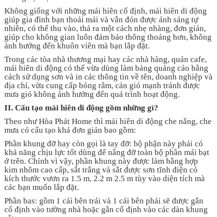
Không giống với những mái hiên cố định, mái hiên di động
giúp gia đình bạn thoải mái và vẫn đón được ánh sáng tự
nhiên, có thể thu vào, thả ra một cách nhẹ nhàng, đơn giản,
giúp cho không gian luôn đảm bảo thông thoáng hơn, không
ảnh hưởng đến khuôn viên mà bạn lắp đặt.
Trong các tòa nhà thương mại hay các nhà hàng, quán cafe,
mái hiên di động có thể vừa dùng làm bảng quảng cáo bằng
cách sử dụng sơn và in các thông tin về tên, doanh nghiệp và
địa chỉ, vừa cung cấp bóng râm, cản gió mạnh tránh được
mưa gió không ảnh hưởng đến quá trình hoạt động.
II. Cấu tạo mái hiên di động gồm những gì?
Theo như Hòa Phát Home thì mái hiên di động che nắng, che
mưa có cấu tạo khá đơn giản bao gồm:
Phần khung đỡ hay còn gọi là tay đỡ: bộ phận này phải có
khả năng chịu lực tốt dùng để nâng đỡ toàn bộ phần mái bạt
ở trên. Chính vì vậy, phần khung này được làm bằng hợp
kim nhôm cao cấp, sắt trắng và sắt được sơn tĩnh điện có
kích thước vươn ra 1.5 m, 2.2 m 2.5 m tùy vào diện tích mà
các bạn muốn lắp đặt.
Phần bas: gồm 1 cái bên trái và 1 cái bên phải sẽ được gắn
cố định vào tường nhà hoặc gắn cố định vào các dàn khung